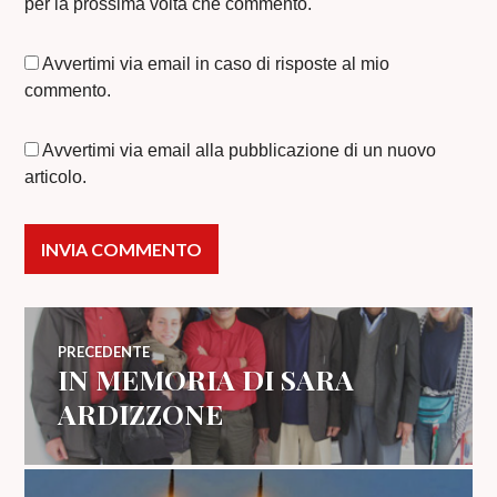
per la prossima volta che commento.
Avvertimi via email in caso di risposte al mio
commento.
Avvertimi via email alla pubblicazione di un nuovo
articolo.
Navigazione
PRECEDENTE
IN MEMORIA DI SARA
Articolo
articoli
precedente:
ARDIZZONE