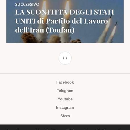
SUCCESSIVO
LA SCONFITTA DEGLI STATI
Articolo
successivo:
UNITI di Partito del Lavoro
dell’Iran (Toufan)
BARRA
LATERALE
Facebook
Telegram
Youtube
Instagram
Sfero