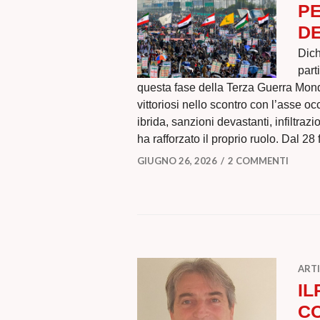
P
DE
Dich
part
questa fase della Terza Guerra Mond
vittoriosi nello scontro con l’asse o
ibrida, sanzioni devastanti, infiltrazi
ha rafforzato il proprio ruolo. Dal 2
GIUGNO 26, 2026
2 COMMENTI
ARTI
IL
C