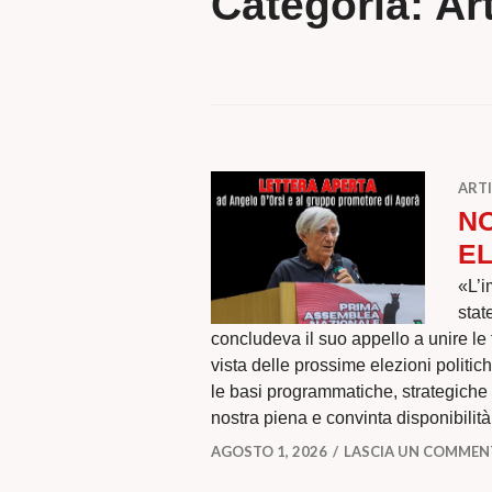
Categoria:
Art
ARTI
NO
EL
«L’i
stat
concludeva il suo appello a unire le 
vista delle prossime elezioni politi
le basi programmatiche, strategiche 
nostra piena e convinta disponibilit
AGOSTO 1, 2026
LASCIA UN COMME