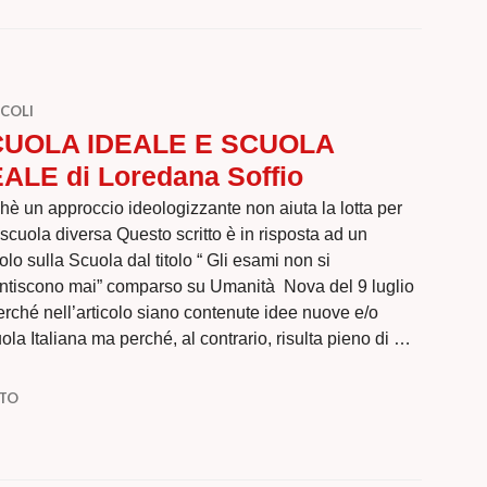
COLI
UOLA IDEALE E SCUOLA
ALE di Loredana Soffio
hè un approccio ideologizzante non aiuta la lotta per
scuola diversa Questo scritto è in risposta ad un
colo sulla Scuola dal titolo “ Gli esami non si
tiscono mai” comparso su Umanità Nova del 9 luglio
perché nell’articolo siano contenute idee nuove e/o
ola Italiana ma perché, al contrario, risulta pieno di …
E E SCUOLA REALE di Loredana Soffio
NTO