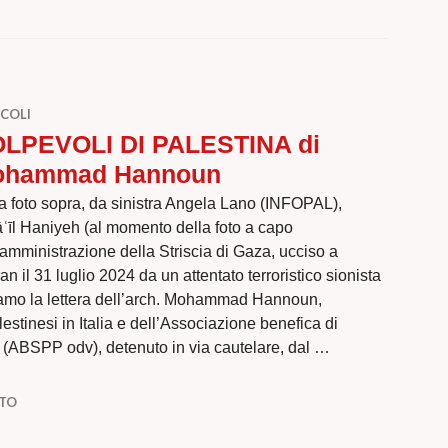
COLI
LPEVOLI DI PALESTINA di
ohammad Hannoun
a foto sopra, da sinistra Angela Lano (INFOPAL),
ʿīl Haniyeh (al momento della foto a capo
’amministrazione della Striscia di Gaza, ucciso a
an il 31 luglio 2024 da un attentato terroristico sionista
mo la lettera dell’arch. Mohammad Hannoun,
stinesi in Italia e dell’Associazione benefica di
e (ABSPP odv), detenuto in via cautelare, dal …
 PALESTINA di Mohammad Hannoun
NTO