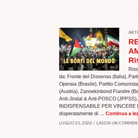
ARTI
RE
AM
Ri
Riso
da: Fronte del Dissenso (Italia), Pa
Operaia (Brasile), Partito Comunist
(Austria), Zannekinbond Fiandre (B
Anti-Jindal & Anti-POSCO (JPPSS
INDISPENSABILE PER VINCERE LA 
disperatamente di …
Continua a le
LUGLIO 21, 2026
LASCIA UN COMME