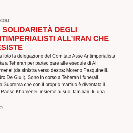
COLI
 SOLIDARIETÀ DEGLI
TIMPERIALISTI ALL’IRAN CHE
SISTE
a foto la delegazione del Comitato Asse Antimperialista
ta a Teheran per partecipare alle esequie di Ali
enei (da sinistra verso destra: Moreno Pasquinelli,
dro De Giuli). Sono in corso a Teheran i funerali
a Suprema che con il proprio martirio è diventata il
o Paese.Khamenei, insieme ai suoi familiari, fu una …
TÀ DEGLI ANTIMPERIALISTI ALL’IRAN CHE RESISTE
TO