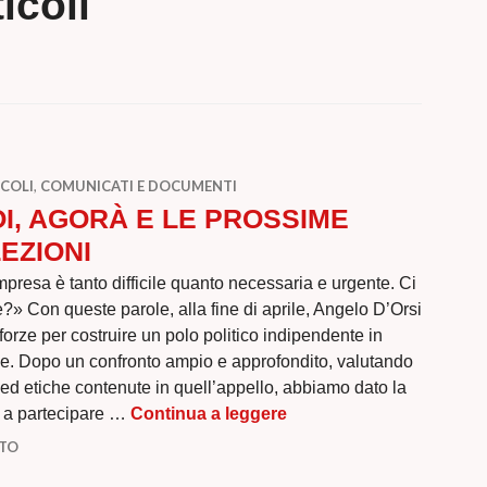
icoli
COLI
,
COMUNICATI E DOCUMENTI
I, AGORÀ E LE PROSSIME
EZIONI
mpresa è tanto difficile quanto necessaria e urgente. Ci
e?» Con queste parole, alla fine di aprile, Angelo D’Orsi
forze per costruire un polo politico indipendente in
che. Dopo un confronto ampio e approfondito, valutando
ed etiche contenute in quell’appello, abbiamo dato la
NOI, AGORÀ E LE PROS
à a partecipare …
Continua a leggere
NTO