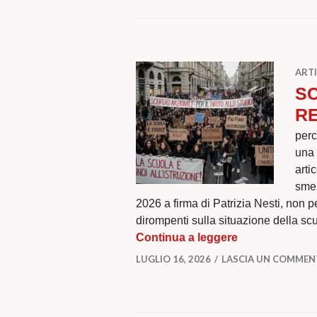
ARTI
SC
RE
perc
una 
arti
smen
2026 a firma di Patrizia Nesti, non 
dirompenti sulla situazione della scu
SCUOLA IDEAL
Continua a leggere
LUGLIO 16, 2026
LASCIA UN COMME