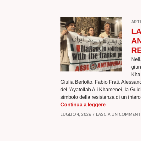
ARTI
LA
AN
RE
Nell
giun
Kham
Giulia Bertotto, Fabio Frati, Alessan
dell’Ayatollah Ali Khamenei, la Guid
simbolo della resistenza di un inter
LA SOLIDARIE
Continua a leggere
LUGLIO 4, 2026
LASCIA UN COMMEN