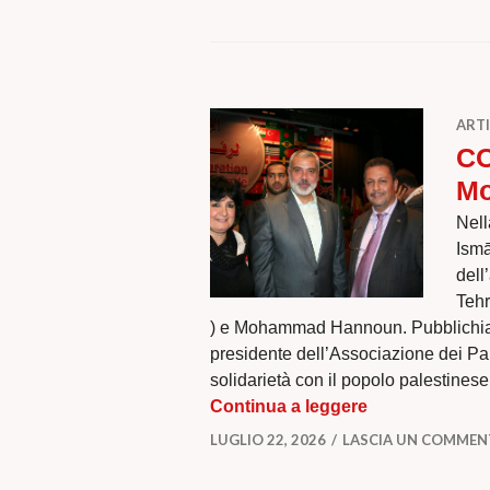
ARTI
CO
M
Nell
Ismā
dell
Tehr
) e Mohammad Hannoun. Pubblichia
presidente dell’Associazione dei Pale
solidarietà con il popolo palestines
COLPEVOLI DI
Continua a leggere
LUGLIO 22, 2026
LASCIA UN COMME