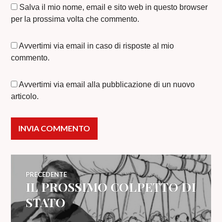
Salva il mio nome, email e sito web in questo browser
per la prossima volta che commento.
Avvertimi via email in caso di risposte al mio
commento.
Avvertimi via email alla pubblicazione di un nuovo
articolo.
Navigazione
PRECEDENTE
IL PROSSIMO COLPETTO DI
Articolo
articoli
precedente:
STATO