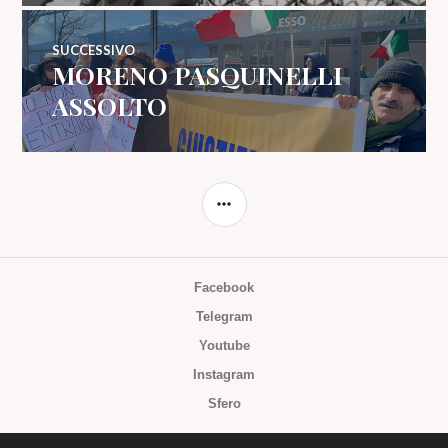
SUCCESSIVO
MORENO PASQUINELLI
Articolo
successivo:
ASSOLTO
BARRA
LATERALE
Facebook
Telegram
Youtube
Instagram
Sfero