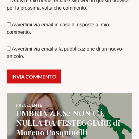
Salva il mio nome, email e sito web in questo browser
per la prossima volta che commento.
Avvertimi via email in caso di risposte al mio
commento.
Avvertimi via email alla pubblicazione di un nuovo
articolo.
Navigazione
PRECEDENTE
UMBRIA Z.E.S.: NON C’È
Articolo
articoli
precedente:
NULLA DA FESTEGGIARE di
Moreno Pasquinelli