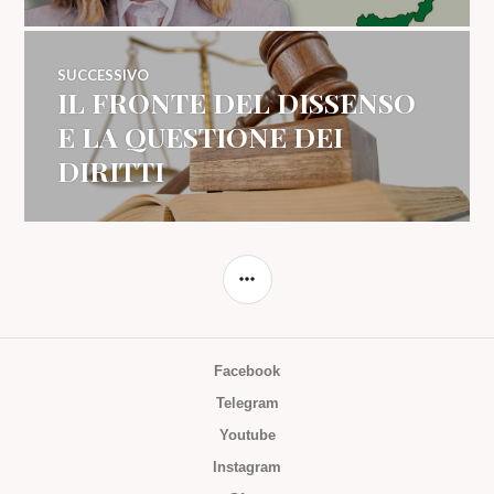
SUCCESSIVO
IL FRONTE DEL DISSENSO
Articolo
successivo:
E LA QUESTIONE DEI
DIRITTI
BARRA
LATERALE
Facebook
Telegram
Youtube
Instagram