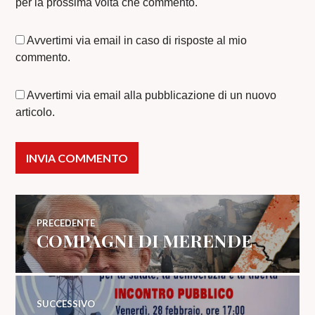
per la prossima volta che commento.
Avvertimi via email in caso di risposte al mio
commento.
Avvertimi via email alla pubblicazione di un nuovo
articolo.
Navigazione
PRECEDENTE
COMPAGNI DI MERENDE
Articolo
articoli
precedente:
SUCCESSIVO