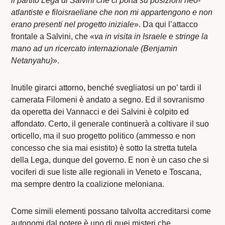
il partito Lega di Salvini che ci porta su posizioni neo-
atlantiste e filoisraeliane che non mi appartengono e non
erano presenti nel progetto iniziale
». Da qui l’attacco
frontale a Salvini, che «
va in visita in Israele e stringe la
mano ad un ricercato internazionale (Benjamin
Netanyahu)
».
Inutile girarci attorno, benché svegliatosi un po’ tardi il
camerata Filomeni è andato a segno. Ed il sovranismo
da operetta dei Vannacci e dei Salvini è colpito ed
affondato. Certo, il generale continuerà a coltivare il suo
orticello, ma il suo progetto politico (ammesso e non
concesso che sia mai esistito) è sotto la stretta tutela
della Lega, dunque del governo. E non è un caso che si
vociferi di sue liste alle regionali in Veneto e Toscana,
ma sempre dentro la coalizione meloniana.
Come simili elementi possano talvolta accreditarsi come
autonomi dal potere è uno di quei misteri che