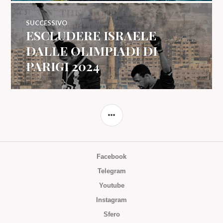
SUCCESSIVO
ESCLUDERE ISRAELE
Articolo
successivo:
DALLE OLIMPIADI DI
PARIGI 2024
BARRA
LATERALE
Facebook
Telegram
Youtube
Instagram
Sfero