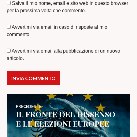
Salva il mio nome, email e sito web in questo browser
per la prossima volta che commento.
Avvertimi via email in caso di risposte al mio
commento.
Avvertimi via email alla pubblicazione di un nuovo
articolo.
Navigazione
PRECEDENTE
IL FRONTE DEL DISSENSO
Articolo
articoli
precedente:
E LE ELEZIONI EUROPEE