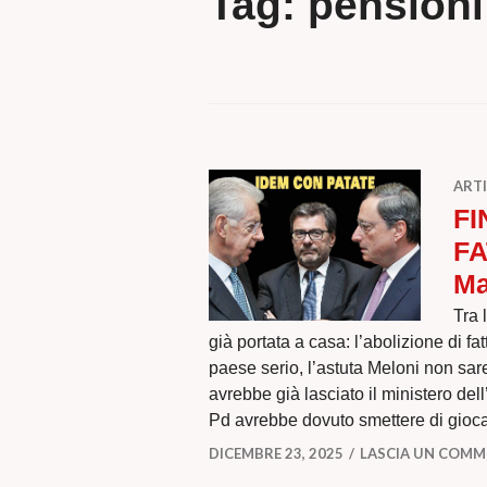
Tag:
pensioni
ARTI
FI
FA
Ma
Tra 
già portata a casa: l’abolizione di fatt
paese serio, l’astuta Meloni non sar
avrebbe già lasciato il ministero del
Pd avrebbe dovuto smettere di gioca
DICEMBRE 23, 2025
LASCIA UN COM