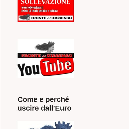
Come e perché
uscire dall'Euro
R DI SUA MAESTÀ di Daniela Di Marco