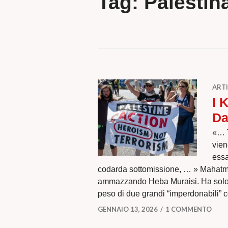
Tag:
Palestin
ARTI
I 
Da
«… T
vien
essa
codarda sottomissione, … » Mahatma
ammazzando Heba Muraisi. Ha solo 
peso di due grandi “imperdonabili” 
GENNAIO 13, 2026
1 COMMENTO