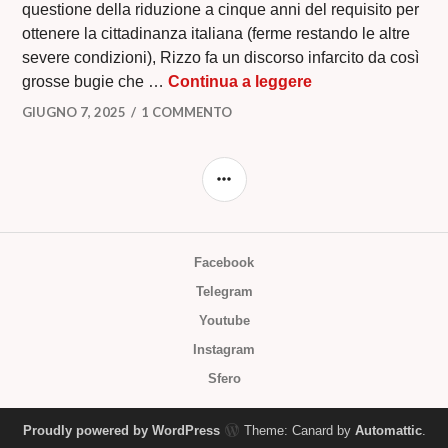
questione della riduzione a cinque anni del requisito per
ottenere la cittadinanza italiana (ferme restando le altre
severe condizioni), Rizzo fa un discorso infarcito da così
QUELLO SCELLER
grosse bugie che …
Continua a leggere
GIUGNO 7, 2025
1 COMMENTO
BARRA
LATERALE
Facebook
Telegram
Youtube
Instagram
Sfero
Proudly powered by WordPress
Theme: Canard by
Automattic
.