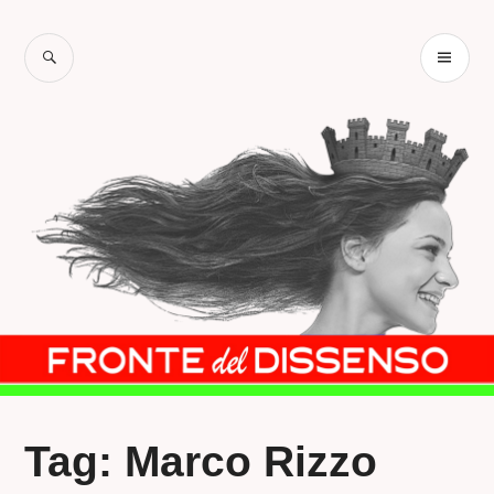
Salta
al
CERCA
ME
contenuto
PR
Tag:
Marco Rizzo