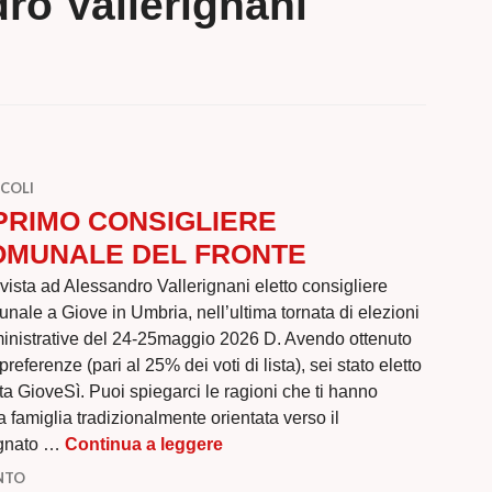
ro Vallerignani
COLI
PRIMO CONSIGLIERE
OMUNALE DEL FRONTE
rvista ad Alessandro Vallerignani eletto consigliere
nale a Giove in Umbria, nell’ultima tornata di elezioni
nistrative del 24-25maggio 2026 D. Avendo ottenuto
preferenze (pari al 25% dei voti di lista), sei stato eletto
ta GioveSì. Puoi spiegarci le ragioni che ti hanno
 famiglia tradizionalmente orientata verso il
ILPRIMO CONSIGLIERE COMU
egnato …
Continua a leggere
NTO