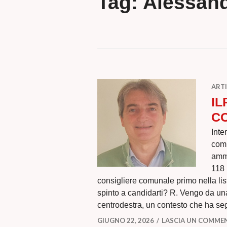
Tag:
Alessand
ARTI
IL
C
Inte
comu
ammi
118 
consigliere comunale primo nella lis
spinto a candidarti? R. Vengo da una
centrodestra, un contesto che ha s
GIUGNO 22, 2026
LASCIA UN COMME