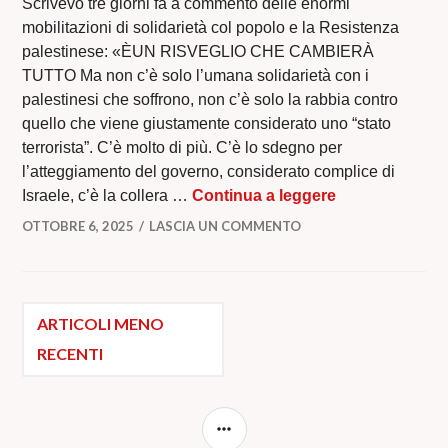
Scrivevo tre giorni fa a commento delle enormi
mobilitazioni di solidarietà col popolo e la Resistenza
palestinese: «ÈUN RISVEGLIO CHE CAMBIERÀ
TUTTO Ma non c’è solo l’umana solidarietà con i
palestinesi che soffrono, non c’è solo la rabbia contro
quello che viene giustamente considerato uno “stato
terrorista”. C’è molto di più. C’è lo sdegno per
l’atteggiamento del governo, considerato complice di
PIAZZE PIENE,
Israele, c’è la collera …
Continua a leggere
OTTOBRE 6, 2025
LASCIA UN COMMENTO
Navigazione
ARTICOLI MENO
RECENTI
articoli
BARRA