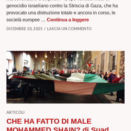
genocidio israeliano contro la Striscia di Gaza, che ha
provocato una distruzione totale e ancora in corso, le
S.O.S. GAZA di Asso
società europee …
Continua a leggere
DICEMBRE 10, 2025
LASCIA UN COMMENTO
ARTICOLI
CHE HA FATTO DI MALE
MOHAMMED SHAIN? di Suad