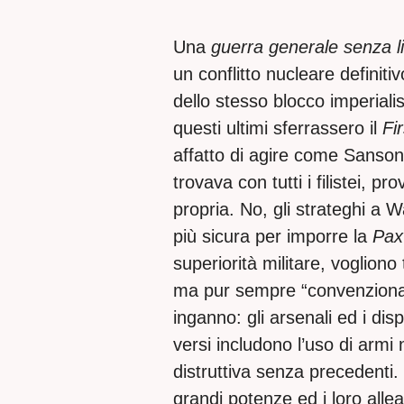
Una
guerra generale
senza l
un conflitto nucleare definit
dello stesso blocco imperial
questi ultimi sferrassero il
Fir
affatto di agire come Sansone,
trovava con tutti i filistei, p
propria. No, gli strateghi a W
più sicura per imporre la
Pax
superiorità militare, vogliono
ma pur sempre “convenzional
inganno: gli arsenali ed i disp
versi includono l’uso di armi
distruttiva senza precedenti
grandi potenze ed i loro allea